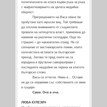
политическата ни класа върви ръка за ръка
с мафиотизирането на цялата медийна
общност.
Прегрешението на Васа обаче бе
пробутано като мръсен виц. Той трябваше
да отклони вниманието от същинските
провали на четвъртата власт, принизена до
наемник на различни господари. Още по-
страшно – до наказателен отряд. Не се
сепнахме от вестникарските помии, които
озлочестиха истината за българския
преход. Затова те пред очите ни се
изродиха в брутални саморазправи с
последните неудобни на терена на клетото
българско слово.
Васа се оттегли. Няма я… Остави
ни да се оправяме със собствените си змии
и гущери.
Сами. Очи в очи.
ЛЮБА КУЛЕЗИЧ