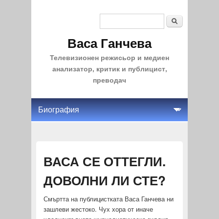
Search
Search form
Васа Ганчева
Телевизионен режисьор и медиен
анализатор, критик и публицист,
преводач
ВАСА СЕ ОТТЕГЛИ.
ДОВОЛНИ ЛИ СТЕ?
Смъртта на публицистката Васа Ганчева ни
зашлеви жестоко. Чух хора от иначе