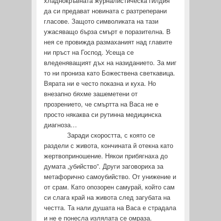
хладнокръвната журналистическа гилдия
да си предават новината с разтреперани
гласове. Защото символиката на тази
ужасяващо бърза смърт е поразителна. В
нея се провижда размаханият над главите
ни пръст на Господ. Усеща се
вледеняващият дъх на назиданието. За миг
то ни прониза като Божествена светкавица.
Вярата ни е често показна и куха. Но
внезапно бяхме зашеметени от
прозрението, че смъртта на Васа не е
просто някаква си рутинна медицинска
диагноза…
Заради скоростта, с която се
раздели с живота, кончината й отекна като
жертвоприношение. Някои прибягнаха до
думата „убийство”. Други заговориха за
метафорично самоубийство. От унижение и
от срам. Като опозорен самурай, който сам
си слага край на живота след загубата на
честта. Та нали душата на Васа е страдала
и не е понесла излялата се омраза.