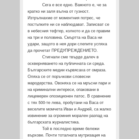
Сега е все едно. Важното е, че за
кратко ни заля вълна от гузност.
Изтръпнахме от моментния потрес, че
постъпките ни се наблюдават. Записват се
в небесния тефтер, колкото и да се правим
на три и половина. Смъртта на Васа ни
удари, защото в нея дори слепите успяха
да прочетат ПРЕДУПРЕЖДЕНИЕТО.
Стигнали сме твърде далеч в
оскверняването на публичната си среда.
Българските медии кървясаха от омраза.
Оляха се от поръчкови словесни
мародерства. Овоняха се на мръсни пари и
на криминални интереси, опаковани в
лицемерен опозиционен патос. В сравнение
с тях 500-те лева, пробутани на Васа от
веселите момчета Иван и Андрей, са жалко
извинение за огромния морален разпад на
българската журналистика.
Той в последно време бележи
върхове. Почти тоталната мутризация на