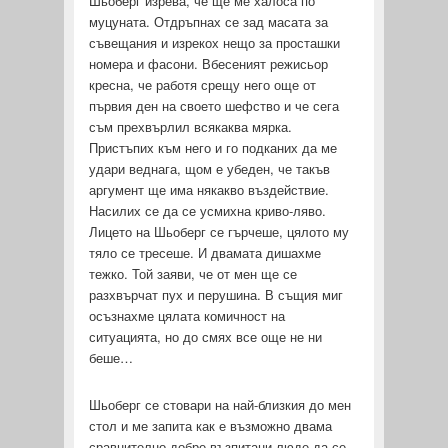
Шьоберг изрева, че ще ме халоса по
муцуната. Отдръпнах се зад масата за
съвещания и изрекох нещо за просташки
номера и фасони. Вбесеният режисьор
кресна, че работя срещу него още от
първия ден на своето шефство и че сега
съм прехвърлил всякаква мярка.
Пристъпих към него и го подканих да ме
удари веднага, щом е убеден, че такъв
аргумент ще има някакво въздействие.
Насилих се да се усмихна криво-ляво.
Лицето на Шьоберг се гърчеше, цялото му
тяло се тресеше. И двамата дишахме
тежко. Той заяви, че от мен ще се
разхвърчат пух и перушина. В същия миг
осъзнахме цялата комичност на
ситуацията, но до смях все още не ни
беше…
Шьоберг се стовари на най-близкия до мен
стол и ме запита как е възможно двама
сравнително добре възпитани люде да се