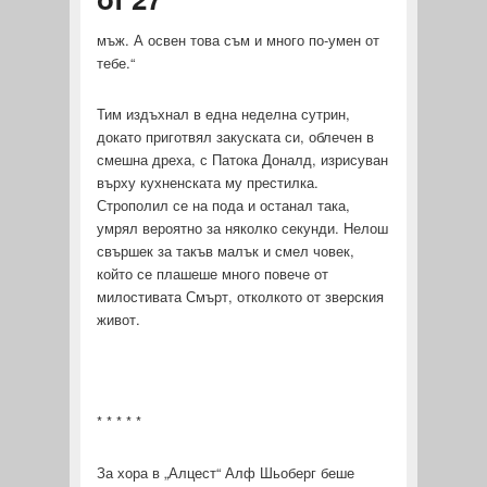
мъж. А освен това съм и много по-умен от
тебе.“
Тим издъхнал в една неделна сутрин,
докато приготвял закуската си, облечен в
смешна дреха, с Патока Доналд, изрисуван
върху кухненската му престилка.
Строполил се на пода и останал така,
умрял вероятно за няколко секунди. Нелош
свършек за такъв малък и смел човек,
който се плашеше много повече от
милостивата Смърт, отколкото от зверския
живот.
* * * * *
За хора в „Алцест“ Алф Шьоберг беше