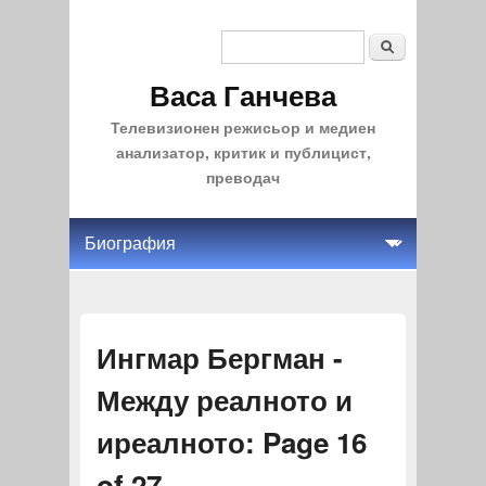
Search
Search form
Васа Ганчева
Телевизионен режисьор и медиен
анализатор, критик и публицист,
преводач
Ингмар Бергман -
Между реалното и
иреалното: Page 16
of 27