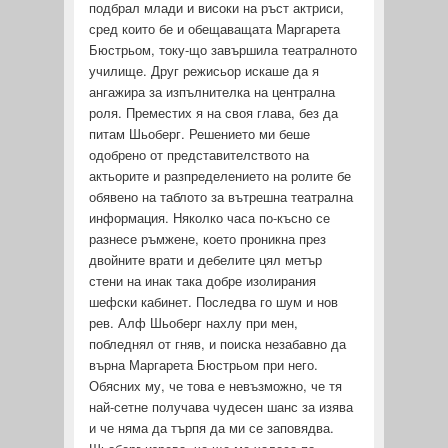
подбрал млади и високи на ръст актриси,
сред които бе и обещаващата Маргарета
Бюстрьом, току-що завършила театралното
училище. Друг режисьор искаше да я
ангажира за изпълнителка на централна
роля. Преместих я на своя глава, без да
питам Шьоберг. Решението ми беше
одобрено от представителството на
актьорите и разпределението на ролите бе
обявено на таблото за вътрешна театрална
информация. Няколко часа по-късно се
разнесе ръмжене, което проникна през
двойните врати и дебелите цял метър
стени на инак така добре изолирания
шефски кабинет. Последва го шум и нов
рев. Алф Шьоберг нахлу при мен,
побледнял от гняв, и поиска незабавно да
върна Маргарета Бюстрьом при него.
Обясних му, че това е невъзможно, че тя
най-сетне получава чудесен шанс за изява
и че няма да търпя да ми се заповядва.