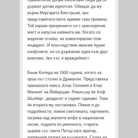
държат дотам идиотски. Обещах да му
върна Маргарета Бюстрьом, ако
представителството приеме тази промяна.
Той изрази презрението си с красноречив
жест и напусна кабинета ми. Когато се
видяхме отново, не коментирахме този
инцидент. И впоследствие имахме бурни
конфликти, но се държахме един към друг
вежливо, без хъс и враждебност.
Беше Коледа на 1930 година, когато за
пръв път стъпих в Драматен. Представяха
приказната пиеса „Клас Големия и Клас
Малкия“ на Йейерщам. Режисьор бе Алф
Шьоберг, двадесет и седем годишен. Това
бе втората му постановка. Помня я до
подробности, помня светлината, картините,
изгрева над малките елфи в национални
носии, лодката по рекичката, старата
църква със свети Петър като вратар,
напречния разрез на къщичката. Седях на