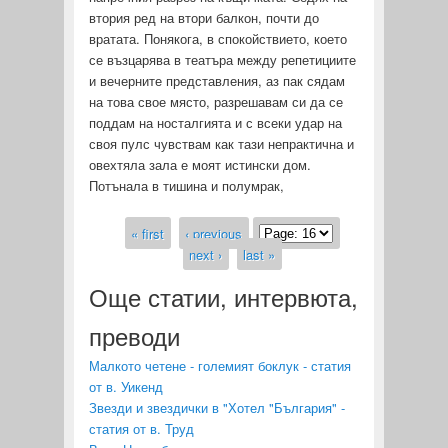
втория ред на втори балкон, почти до
вратата. Понякога, в спокойствието, което
се възцарява в театъра между репетициите
и вечерните представления, аз пак сядам
на това свое място, разрешавам си да се
поддам на носталгията и с всеки удар на
своя пулс чувствам как тази непрактична и
овехтяла зала е моят истински дом.
Потънала в тишина и полумрак,
« first
‹ previous
Pages
next ›
last »
Още статии, интервюта,
преводи
Малкото четене - големият боклук - статия
от в. Уикенд
Звезди и звездички в "Хотел "България" -
статия от в. Труд