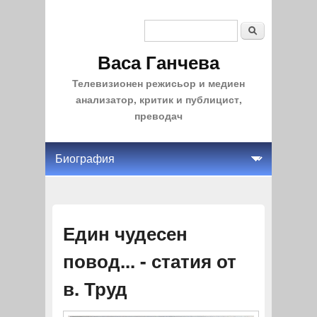
Search
Search form
Васа Ганчева
Телевизионен режисьор и медиен
анализатор, критик и публицист,
преводач
Един чудесен
повод... - статия от
в. Труд