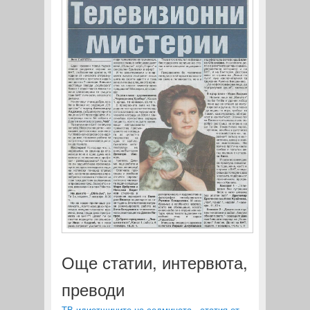
Още статии, интервюта,
преводи
ТВ идиотщините на седмицата - статия от